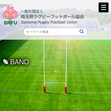
メ
ニ
一般社団法人
ュ
埼玉県ラグビーフットボール協会
ー
Saitama Rugby Football Union
を
開
く
BAND